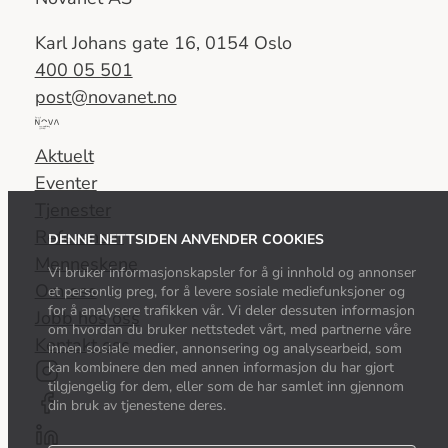
Karl Johans gate 16, 0154 Oslo
400 05 501
post@novanet.no
Del
av
Aktuelt
Nova
Eventer
Consulting
Tjenester
Group
Referanser
DENNE NETTSIDEN ANVENDER COOKIES
Menneskene
Vi bruker informasjonskapsler for å gi innhold og annonser
Om oss
et personlig preg, for å levere sosiale mediefunksjoner og
for å analysere trafikken vår. Vi deler dessuten informasjon
Jobb hos oss
om hvordan du bruker nettstedet vårt, med partnerne våre
Kontakt oss
innen sosiale medier, annonsering og analysearbeid, som
kan kombinere den med annen informasjon du har gjort
tilgjengelig for dem, eller som de har samlet inn gjennom
din bruk av tjenestene deres.