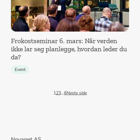
Frokostseminar 6. mars: Når verden
ikke lar seg planlegge, hvordan leder du
da?
Event
1
2
3
…
6
Neste side
Novanet AS