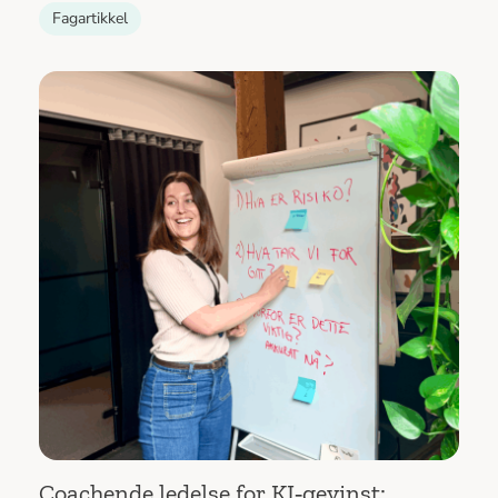
Fagartikkel
Coachende ledelse for KI‑gevinst: