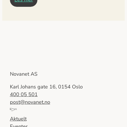
Novanet AS
Karl Johans gate 16, 0154 Oslo
400 05 501
post@novanet.no
Del
av
Aktuelt
Nova
Eventer