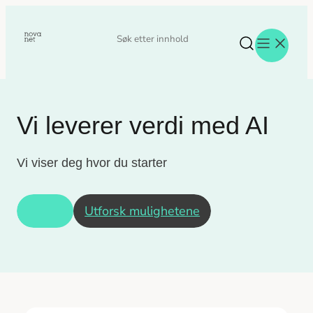
Hopp
til
Søk
Søk
innhold
etter
Vi leverer verdi med AI
Aktuelt
Eventer
Tjenester
Vi viser deg hvor du starter
Referanser
Menneskene
Utforsk mulighetene
Om oss
Jobb hos oss
Kontakt oss