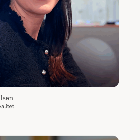
lsen
alitet