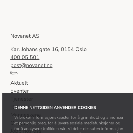
Novanet AS
Karl Johans gate 16, 0154 Oslo
400 05 501
post@novanet.no
Del
av
Aktuelt
Nova
Eventer
Consulting
Tjenester
Group
Referanser
DENNE NETTSIDEN ANVENDER COOKIES
Menneskene
Vi bruker informasjonskapsler for å gi innhold og annonser
Om oss
et personlig preg, for å levere sosiale mediefunksjoner og
for å analysere trafikken vår. Vi deler dessuten informasjon
Jobb hos oss