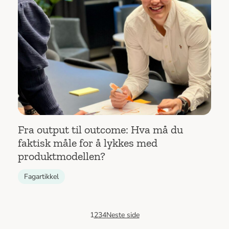
Fra output til outcome: Hva må du
faktisk måle for å lykkes med
produktmodellen?
Fagartikkel
1
2
3
4
Neste side