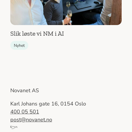
Slik løste vi NM i AI
Nyhet
Novanet AS
Karl Johans gate 16, 0154 Oslo
400 05 501
post@novanet.no
Del