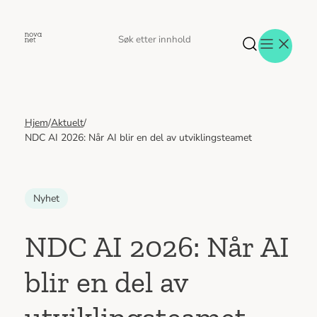
Hopp
til
Søk
Søk
innhold
etter
Hjem
/
Aktuelt
/
Aktuelt
NDC AI 2026: Når AI blir en del av utviklingsteamet
Eventer
Tjenester
Referanser
Nyhet
Menneskene
Om oss
NDC AI 2026: Når AI
Jobb hos oss
Kontakt oss
blir en del av