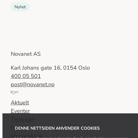
Nyhet
Novanet AS
Karl Johans gate 16, 0154 Oslo
400 05 501
post@novanet.no
Del
av
Aktuelt
Nova
Eventer
Consulting
Tjenester
Group
Referanser
DENNE NETTSIDEN ANVENDER COOKIES
Menneskene