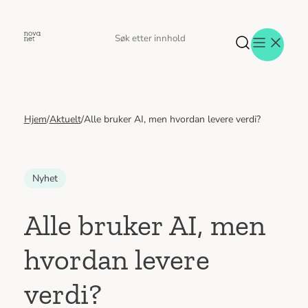
Hopp
til
Søk
Søk
innhold
etter
Hjem
/
Aktuelt
/
Alle bruker AI, men hvordan levere verdi?
Aktuelt
Eventer
Tjenester
Referanser
Nyhet
Menneskene
Om oss
Alle bruker AI, men
Jobb hos oss
hvordan levere
Kontakt oss
verdi?