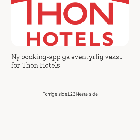
Ny booking-app ga eventyrlig vekst
for Thon Hotels
Forrige side
1
2
3
Neste side