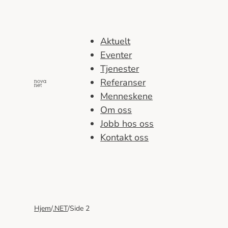
Hopp
til
innhold
Aktuelt
Eventer
Tjenester
Referanser
Menneskene
Om oss
Jobb hos oss
Kontakt oss
Hjem
/
.NET
/
Side 2