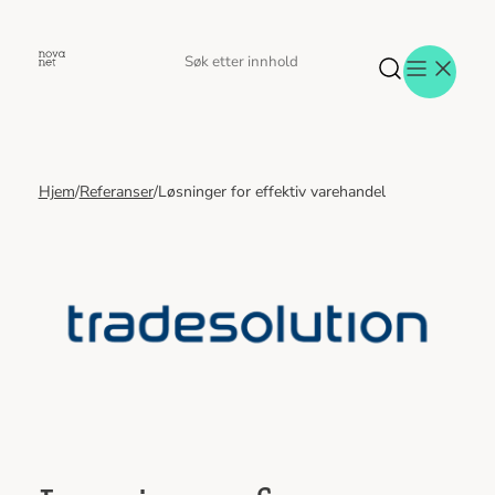
Hopp
til
Søk
Søk
innhold
etter
Hjem
/
Referanser
/
Løsninger for effektiv varehandel
Aktuelt
Eventer
Tjenester
Referanser
Menneskene
Om oss
Jobb hos oss
Kontakt oss