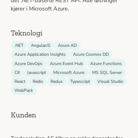
det .NET-baserte REST API. Alle løsninger
kjører i Microsoft Azure.
Teknologi
.NET
AngularJS
Azure AD
Azure Application Insights
Azure Cosmos DD
Azure DevOps
Azure Event Hub
Azure Functions
C#
Javascript
Microsoft Azure
MS SQL Server
React
Redis
Redux
Typescript
Visual Studio
WebPack
Kunden