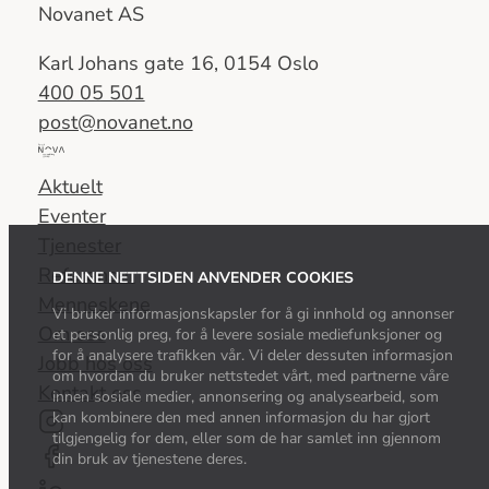
Novanet AS
Karl Johans gate 16, 0154 Oslo
400 05 501
post@novanet.no
Del
av
Aktuelt
Nova
Eventer
Consulting
Tjenester
Group
Referanser
DENNE NETTSIDEN ANVENDER COOKIES
Menneskene
Vi bruker informasjonskapsler for å gi innhold og annonser
Om oss
et personlig preg, for å levere sosiale mediefunksjoner og
for å analysere trafikken vår. Vi deler dessuten informasjon
Jobb hos oss
om hvordan du bruker nettstedet vårt, med partnerne våre
Kontakt oss
innen sosiale medier, annonsering og analysearbeid, som
kan kombinere den med annen informasjon du har gjort
tilgjengelig for dem, eller som de har samlet inn gjennom
din bruk av tjenestene deres.