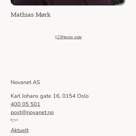
Mathias Mørk
1
2
3
Neste side
Novanet AS
Karl Johans gate 16, 0154 Oslo
400 05 501
post@novanet.no
Del
av
Aktuelt