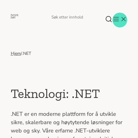
Hopp
til
Søk
Søk
innhold
etter
Hjem
/
.NET
Aktuelt
Eventer
Tjenester
Referanser
Menneskene
Teknologi:
.NET
Om oss
Jobb hos oss
Kontakt oss
.NET er en moderne plattform for å utvikle
sikre, skalerbare og høytytende løsninger for
web og sky. Våre erfarne .NET-utviklere