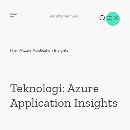
Hopp
til
Søk
Søk
innhold
etter
Hjem
/
Azure Application Insights
Aktuelt
Eventer
Tjenester
Referanser
Menneskene
Teknologi:
Azure
Om oss
Application Insights
Jobb hos oss
Kontakt oss