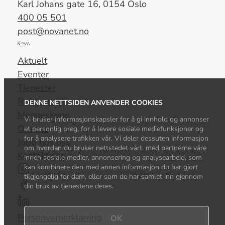
Karl Johans gate 16, 0154 Oslo
400 05 501
post@novanet.no
Del
av
Aktuelt
Nova
Eventer
Consulting
Tjenester
Group
Referanser
DENNE NETTSIDEN ANVENDER COOKIES
Menneskene
Vi bruker informasjonskapsler for å gi innhold og annonser
Om oss
et personlig preg, for å levere sosiale mediefunksjoner og
for å analysere trafikken vår. Vi deler dessuten informasjon
Jobb hos oss
om hvordan du bruker nettstedet vårt, med partnerne våre
Kontakt oss
innen sosiale medier, annonsering og analysearbeid, som
kan kombinere den med annen informasjon du har gjort
tilgjengelig for dem, eller som de har samlet inn gjennom
din bruk av tjenestene deres.
Personvernerklæring
OK