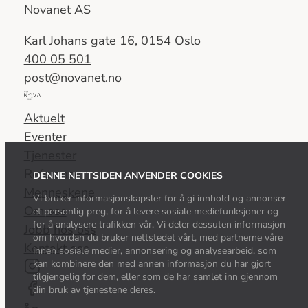
Novanet AS
Karl Johans gate 16, 0154 Oslo
400 05 501
post@novanet.no
Del
av
Aktuelt
Nova
Eventer
Consulting
Tjenester
Group
Referanser
DENNE NETTSIDEN ANVENDER COOKIES
Menneskene
Vi bruker informasjonskapsler for å gi innhold og annonser
Om oss
et personlig preg, for å levere sosiale mediefunksjoner og
for å analysere trafikken vår. Vi deler dessuten informasjon
Jobb hos oss
om hvordan du bruker nettstedet vårt, med partnerne våre
Kontakt oss
innen sosiale medier, annonsering og analysearbeid, som
kan kombinere den med annen informasjon du har gjort
tilgjengelig for dem, eller som de har samlet inn gjennom
din bruk av tjenestene deres.