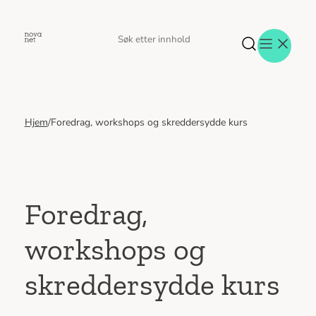
Hopp
til
Søk
Søk
innhold
etter
Hjem
/
Foredrag, workshops og skreddersydde kurs
Aktuelt
Eventer
Tjenester
Referanser
Menneskene
Foredrag,
Om oss
workshops og
Jobb hos oss
Kontakt oss
skreddersydde kurs