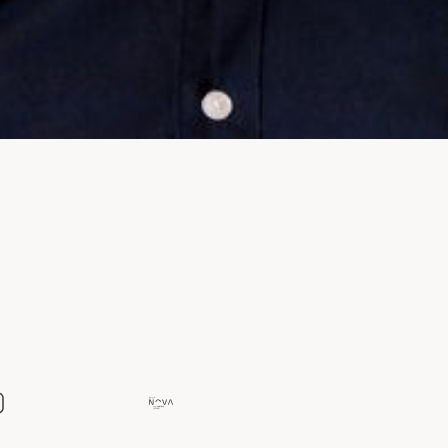
Del
av