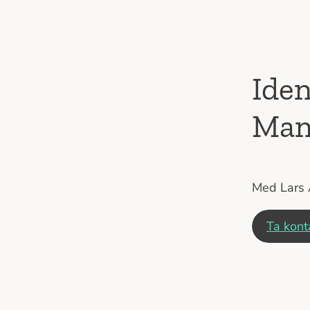
Iden
Man
Med Lars 
Ta kont