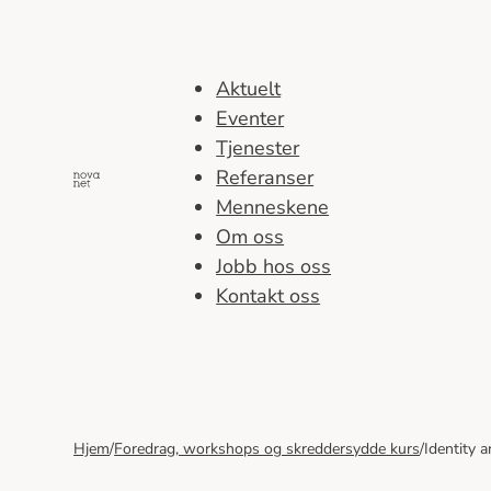
Hopp
til
innhold
Aktuelt
Eventer
Tjenester
Referanser
Menneskene
Om oss
Jobb hos oss
Kontakt oss
Hjem
/
Foredrag, workshops og skreddersydde kurs
/
Identity 