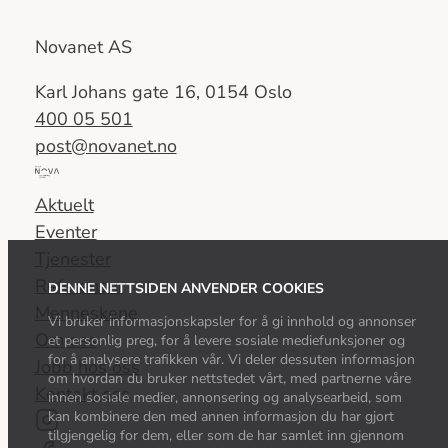
Novanet AS
Karl Johans gate 16, 0154 Oslo
400 05 501
post@novanet.no
Del
av
Aktuelt
Nova
Eventer
Consulting
Tjenester
Group
Referanser
DENNE NETTSIDEN ANVENDER COOKIES
Menneskene
Vi bruker informasjonskapsler for å gi innhold og annonser
Om oss
et personlig preg, for å levere sosiale mediefunksjoner og
for å analysere trafikken vår. Vi deler dessuten informasjon
Jobb hos oss
om hvordan du bruker nettstedet vårt, med partnerne våre
Kontakt oss
innen sosiale medier, annonsering og analysearbeid, som
kan kombinere den med annen informasjon du har gjort
tilgjengelig for dem, eller som de har samlet inn gjennom