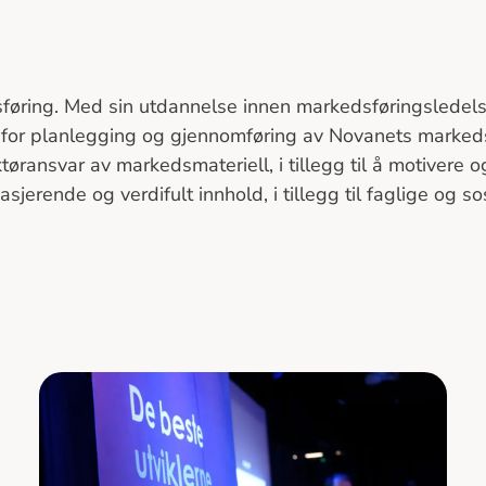
øring. Med sin utdannelse innen markedsføringsledelse
 for planlegging og gjennomføring av Novanets markeds
øransvar av markedsmateriell, i tillegg til å motivere o
rende og verdifult innhold, i tillegg til faglige og sos