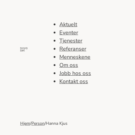
Hopp
til
innhold
Aktuelt
Eventer
Tjenester
Referanser
Menneskene
Om oss
Jobb hos oss
Kontakt oss
Hjem
/
Person
/
Hanna Kjus