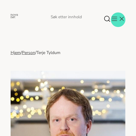
Hopp
til
Søk
Søk
innhold
etter
Hjem
/
Person
/
Terje Tyldum
Aktuelt
Eventer
Tjenester
Referanser
Menneskene
Om oss
Jobb hos oss
Kontakt oss