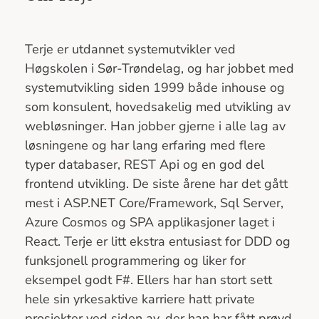
Terje er utdannet systemutvikler ved
Høgskolen i Sør-Trøndelag, og har jobbet med
systemutvikling siden 1999 både inhouse og
som konsulent, hovedsakelig med utvikling av
webløsninger. Han jobber gjerne i alle lag av
løsningene og har lang erfaring med flere
typer databaser, REST Api og en god del
frontend utvikling. De siste årene har det gått
mest i ASP.NET Core/Framework, Sql Server,
Azure Cosmos og SPA applikasjoner laget i
React. Terje er litt ekstra entusiast for DDD og
funksjonell programmering og liker for
eksempel godt F#. Ellers har han stort sett
hele sin yrkesaktive karriere hatt private
prosjekter ved siden av, der han har fått prøvd