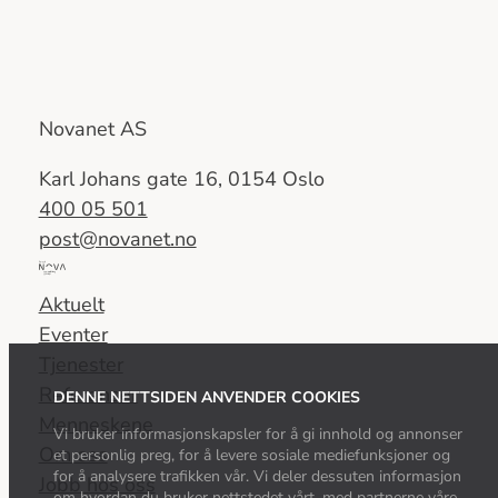
Novanet AS
Karl Johans gate 16, 0154 Oslo
400 05 501
post@novanet.no
Del
av
Aktuelt
Nova
Eventer
Consulting
Tjenester
Group
Referanser
DENNE NETTSIDEN ANVENDER COOKIES
Menneskene
Vi bruker informasjonskapsler for å gi innhold og annonser
Om oss
et personlig preg, for å levere sosiale mediefunksjoner og
for å analysere trafikken vår. Vi deler dessuten informasjon
Jobb hos oss
om hvordan du bruker nettstedet vårt, med partnerne våre