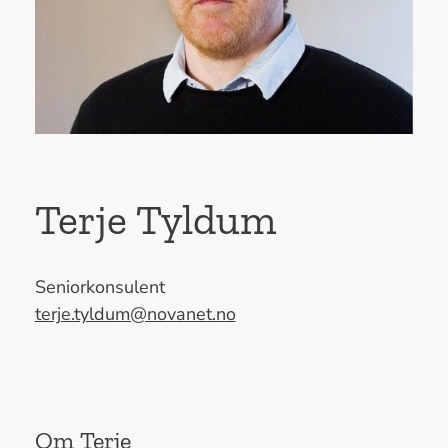
Terje Tyldum
Seniorkonsulent
terje.tyldum@novanet.no
Om Terje