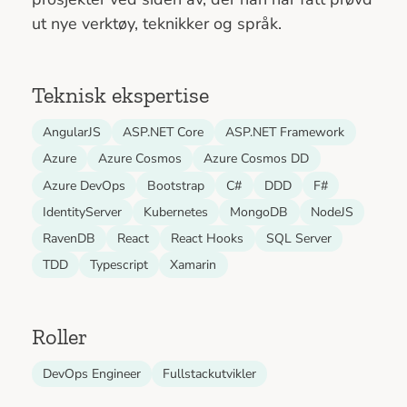
ut nye verktøy, teknikker og språk.
Teknisk ekspertise
AngularJS
ASP.NET Core
ASP.NET Framework
Azure
Azure Cosmos
Azure Cosmos DD
Azure DevOps
Bootstrap
C#
DDD
F#
IdentityServer
Kubernetes
MongoDB
NodeJS
RavenDB
React
React Hooks
SQL Server
TDD
Typescript
Xamarin
Roller
DevOps Engineer
Fullstackutvikler