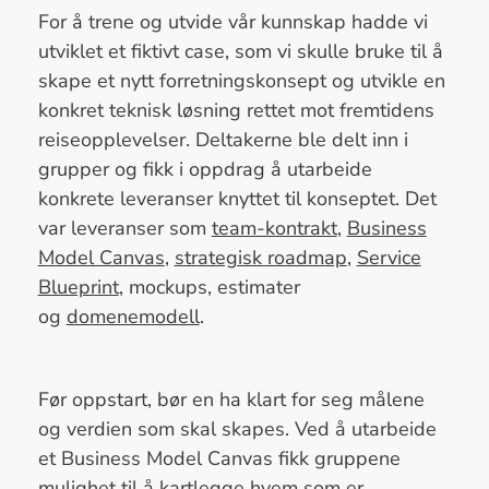
For å trene og utvide vår kunnskap hadde vi
utviklet et fiktivt case, som vi skulle bruke til å
skape et nytt forretningskonsept og utvikle en
konkret teknisk løsning rettet mot fremtidens
reiseopplevelser. Deltakerne ble delt inn i
grupper og fikk i oppdrag å utarbeide
konkrete leveranser knyttet til konseptet. Det
var leveranser som
team-kontrakt
,
Business
Model Canvas
,
strategisk roadmap
,
Service
Blueprint
, mockups, estimater
og
domenemodell
.
Før oppstart, bør en ha klart for seg målene
og verdien som skal skapes. Ved å utarbeide
et Business Model Canvas fikk gruppene
mulighet til å kartlegge hvem som er