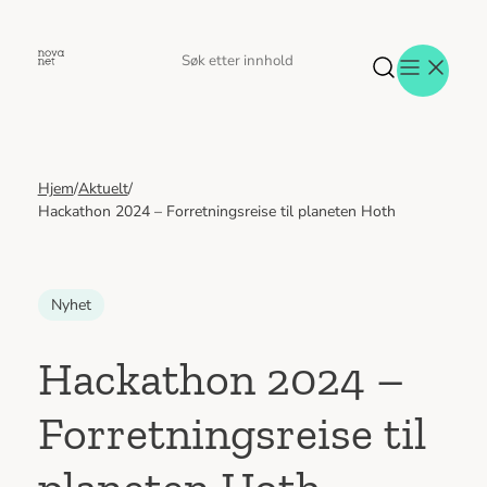
Hopp
til
Søk
Søk
innhold
etter
Hjem
/
Aktuelt
/
Aktuelt
Hackathon 2024 – Forretningsreise til planeten Hoth
Eventer
Tjenester
Referanser
Nyhet
Menneskene
Om oss
Hackathon 2024 –
Jobb hos oss
Kontakt oss
Forretningsreise til