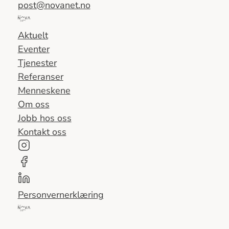
post@novanet.no
Del
av
Aktuelt
Nova
Eventer
Consulting
Tjenester
Group
Referanser
Menneskene
Om oss
Jobb hos oss
Kontakt oss
Personvernerklæring
Del
av