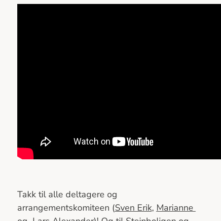
Takk til alle deltagere og
arrangementskomiteen (
Sven Erik
,
Marianne
og
Lars Alexander
)! Og til
Steinboligen
og