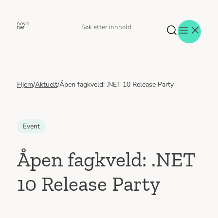
Hopp
til
Søk
Søk
innhold
etter
Hjem
/
Aktuelt
/
Åpen fagkveld: .NET 10 Release Party
Aktuelt
Eventer
Tjenester
Referanser
Event
Menneskene
Om oss
Åpen fagkveld: .NET
Jobb hos oss
10 Release Party
Kontakt oss