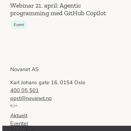
Webinar 21. april: Agentic
programming med GitHub Copilot
Event
Novanet AS
Karl Johans gate 16, 0154 Oslo
400 05 501
post@novanet.no
Del
av
Aktuelt
Nova
Eventer
Consulting