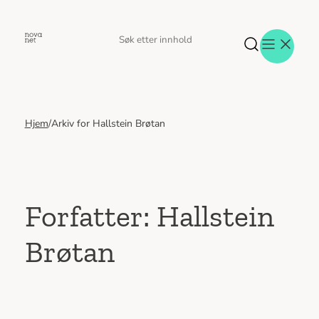
Hopp
til
Søk
Søk
innhold
etter
Hjem
/
Arkiv for Hallstein Brøtan
Aktuelt
Eventer
Tjenester
Referanser
Menneskene
Forfatter:
Hallstein
Om oss
Brøtan
Jobb hos oss
Kontakt oss