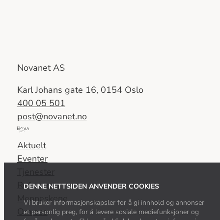
Novanet AS
Karl Johans gate 16, 0154 Oslo
400 05 501
post@novanet.no
Del
av
Aktuelt
Nova
Eventer
Consulting
Tjenester
Group
Referanser
DENNE NETTSIDEN ANVENDER COOKIES
Menneskene
Vi bruker informasjonskapsler for å gi innhold og annonser
Om oss
et personlig preg, for å levere sosiale mediefunksjoner og