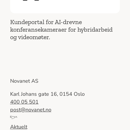
Kundeportal for AI-drevne
konferansekameraer for hybridarbeid
og videomøter.
Novanet AS
Karl Johans gate 16, 0154 Oslo
400 05 501
post@novanet.no
Del
av
Aktuelt