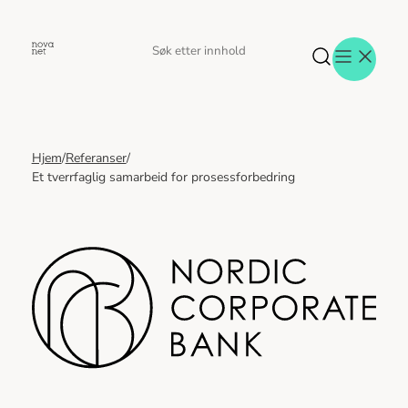
Hopp
til
Søk
Søk
innhold
etter
Hjem
/
Referanser
/
Aktuelt
Et tverrfaglig samarbeid for prosessforbedring
Eventer
Tjenester
Referanser
Menneskene
Om oss
Jobb hos oss
Kontakt oss