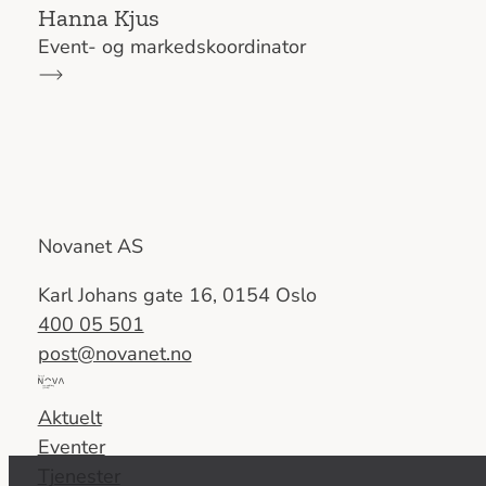
Hanna Kjus
Event- og markedskoordinator
Novanet AS
Karl Johans gate 16, 0154 Oslo
400 05 501
post@novanet.no
Del
av
Aktuelt
Nova
Eventer
Consulting
Tjenester