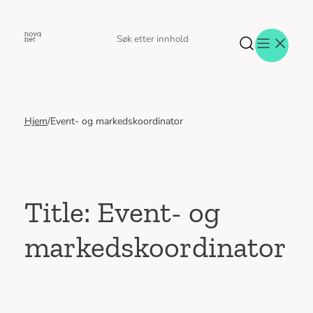
Hopp
til
Søk
Søk
innhold
etter
Hjem
/
Event- og markedskoordinator
Aktuelt
Eventer
Tjenester
Referanser
Menneskene
Title: Event- og
Om oss
markedskoordinator
Jobb hos oss
Kontakt oss