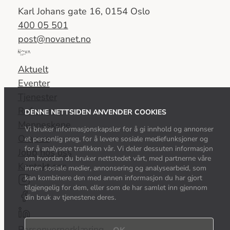
Karl Johans gate 16, 0154 Oslo
400 05 501
post@novanet.no
Del
av
Aktuelt
Nova
Eventer
Consulting
Tjenester
Group
Referanser
DENNE NETTSIDEN ANVENDER COOKIES
Menneskene
Vi bruker informasjonskapsler for å gi innhold og annonser
Om oss
et personlig preg, for å levere sosiale mediefunksjoner og
for å analysere trafikken vår. Vi deler dessuten informasjon
Jobb hos oss
om hvordan du bruker nettstedet vårt, med partnerne våre
Kontakt oss
innen sosiale medier, annonsering og analysearbeid, som
kan kombinere den med annen informasjon du har gjort
tilgjengelig for dem, eller som de har samlet inn gjennom
din bruk av tjenestene deres.
Personvernerklæring