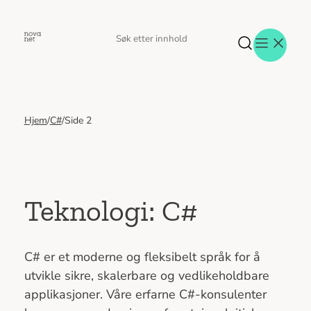
Hopp
til
Søk
Søk
innhold
etter
Hjem
/
C#
/
Side 2
Aktuelt
Eventer
Tjenester
Referanser
Menneskene
Teknologi:
C#
Om oss
Jobb hos oss
Kontakt oss
C# er et moderne og fleksibelt språk for å
utvikle sikre, skalerbare og vedlikeholdbare
applikasjoner. Våre erfarne C#-konsulenter