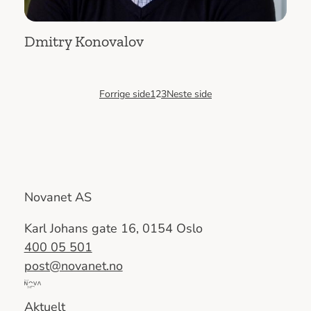
Dmitry Konovalov
Forrige side
1
2
3
Neste side
Novanet AS
Karl Johans gate 16, 0154 Oslo
400 05 501
post@novanet.no
Del
av
Aktuelt