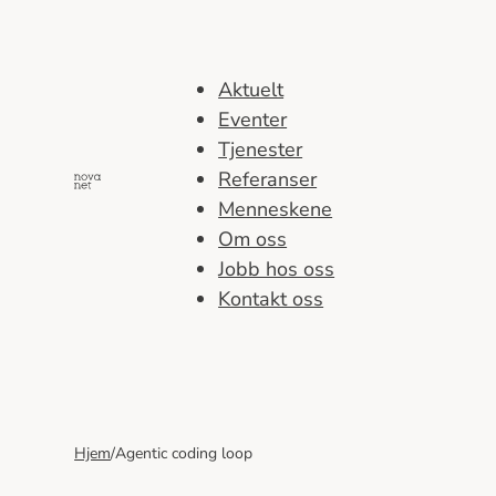
Hopp
til
innhold
Aktuelt
Eventer
Tjenester
Referanser
Menneskene
Om oss
Jobb hos oss
Kontakt oss
Hjem
/
Agentic coding loop