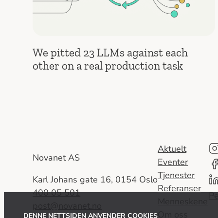
We pitted 23 LLMs against each
other on a real production task
Aktuelt
Novanet AS
Eventer
Tjenester
Karl Johans gate 16, 0154 Oslo
Referanser
400 05 501
Pe
Menneskene
post@novanet.no
Om oss
DENNE NETTSIDEN ANVENDER COOKIES