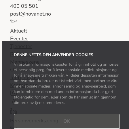
400 05 501
post@novanet.no
Del
av
Aktuelt
Nova
Eventer
Consulting
Tjenester
Group
Referanser
DENNE NETTSIDEN ANVENDER COOKIES
Menneskene
Vi bruker informasjonskapsler for å gi innhold og annonser
Om oss
et personlig preg, for å levere sosiale mediefunksjoner og
for å analysere trafikken vår. Vi deler dessuten informasjon
Jobb hos oss
om hvordan du bruker nettstedet vårt, med partnerne våre
Kontakt oss
innen sosiale medier, annonsering og analysearbeid, som
kan kombinere den med annen informasjon du har gjort
tilgjengelig for dem, eller som de har samlet inn gjennom
din bruk av tjenestene deres.
Personvernerklæring
OK
Del