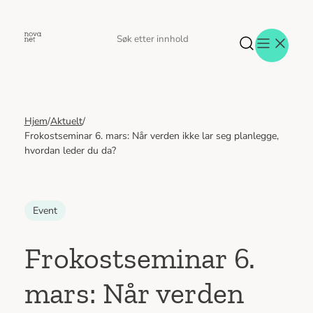
Hopp
til
Søk
Søk
innhold
etter
Hjem
/
Aktuelt
/
Aktuelt
Frokostseminar 6. mars: Når verden ikke lar seg planlegge,
Eventer
hvordan leder du da?
Tjenester
Referanser
Menneskene
Event
Om oss
Jobb hos oss
Frokostseminar 6.
Kontakt oss
mars: Når verden