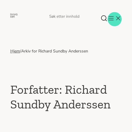
Hopp
til
Søk
Søk
innhold
etter
Hjem
/
Arkiv for Richard Sundby Anderssen
Aktuelt
Eventer
Tjenester
Referanser
Menneskene
Forfatter:
Richard
Om oss
Sundby Anderssen
Jobb hos oss
Kontakt oss