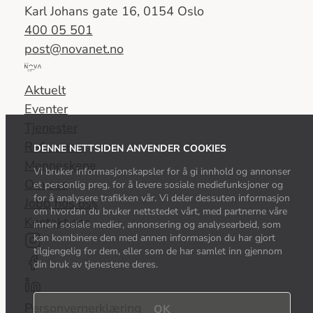
Karl Johans gate 16, 0154 Oslo
400 05 501
post@novanet.no
Del
av
Aktuelt
Nova
Eventer
Consulting
Tjenester
Group
Referanser
DENNE NETTSIDEN ANVENDER COOKIES
Menneskene
Vi bruker informasjonskapsler for å gi innhold og annonser
Om oss
et personlig preg, for å levere sosiale mediefunksjoner og
for å analysere trafikken vår. Vi deler dessuten informasjon
Jobb hos oss
om hvordan du bruker nettstedet vårt, med partnerne våre
Kontakt oss
innen sosiale medier, annonsering og analysearbeid, som
kan kombinere den med annen informasjon du har gjort
tilgjengelig for dem, eller som de har samlet inn gjennom
din bruk av tjenestene deres.
Personvernerklæring
OK