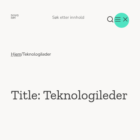
Hopp
til
Søk
Søk
innhold
etter
Hjem
/
Teknologileder
Aktuelt
Eventer
Tjenester
Referanser
Menneskene
Title: Teknologileder
Om oss
Jobb hos oss
Kontakt oss