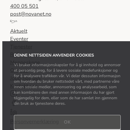
400 05 501
post@novanet.no
Del
av
Aktuelt
Nova
Eventer
Consulting
Tjenester
Group
Referanser
DENNE NETTSIDEN ANVENDER COOKIES
Menneskene
Vi bruker informasjonskapsler for å gi innhold og annonser
Om oss
et personlig preg, for å levere sosiale mediefunksjoner og
for å analysere trafikken vår. Vi deler dessuten informasjon
Jobb hos oss
om hvordan du bruker nettstedet vårt, med partnerne våre
Kontakt oss
innen sosiale medier, annonsering og analysearbeid, som
kan kombinere den med annen informasjon du har gjort
tilgjengelig for dem, eller som de har samlet inn gjennom
din bruk av tjenestene deres.
Personvernerklæring
OK
Del