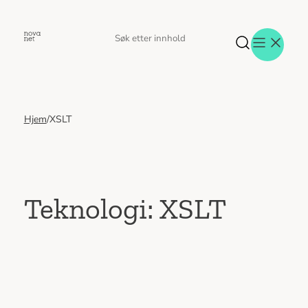
Hopp
til
Søk
Søk
innhold
etter
Hjem
/
XSLT
Aktuelt
Eventer
Tjenester
Referanser
Menneskene
Teknologi:
XSLT
Om oss
Jobb hos oss
Kontakt oss