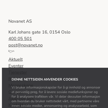
Novanet AS
Karl Johans gate 16, 0154 Oslo
400 05 501
post@novanet.no
Del
av
Aktuelt
Nova
Eventer
Consulting
Tjenester
Group
Referanser
DENNE NETTSIDEN ANVENDER COOKIES
Menneskene
Vi bruker informasjonskapsler for å gi innhold og annonser
Om oss
et personlig preg, for å levere sosiale mediefunksjoner og
for å analysere trafikken vår. Vi deler dessuten informasjon
Jobb hos oss
om hvordan du bruker nettstedet vårt, med partnerne våre
Kontakt oss
innen sosiale medier, annonsering og analysearbeid, som