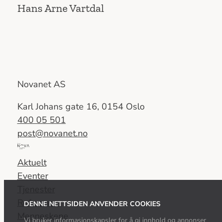
Hans Arne Vartdal
Novanet AS
Karl Johans gate 16, 0154 Oslo
400 05 501
post@novanet.no
Del
av
Aktuelt
Nova
Eventer
Consulting
Tjenester
Group
Referanser
DENNE NETTSIDEN ANVENDER COOKIES
Menneskene
Vi bruker informasjonskapsler for å gi innhold og annonser