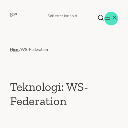
Hopp
til
Søk
Søk
innhold
etter
Hjem
/
WS-Federation
Aktuelt
Eventer
Tjenester
Referanser
Menneskene
Teknologi:
WS-
Om oss
Federation
Jobb hos oss
Kontakt oss