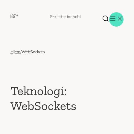
Hopp
til
Søk
Søk
innhold
etter
Hjem
/
WebSockets
Aktuelt
Eventer
Tjenester
Referanser
Menneskene
Teknologi:
Om oss
WebSockets
Jobb hos oss
Kontakt oss