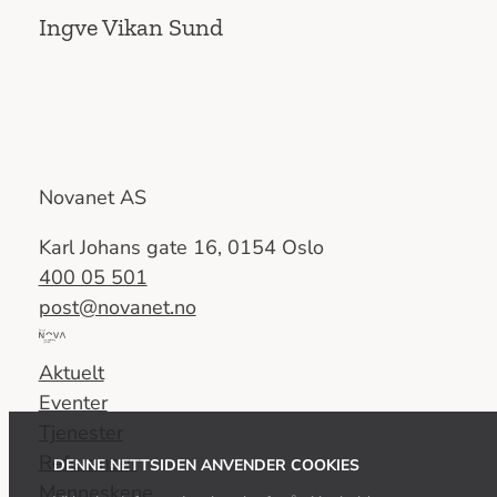
Ingve Vikan Sund
Novanet AS
Karl Johans gate 16, 0154 Oslo
400 05 501
post@novanet.no
Del
av
Aktuelt
Nova
Eventer
Consulting
Tjenester
Group
Referanser
DENNE NETTSIDEN ANVENDER COOKIES
Menneskene