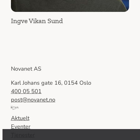
Ingve Vikan Sund
Novanet AS
Karl Johans gate 16, 0154 Oslo
400 05 501
post@novanet.no
Del
av
Aktuelt
Nova
Eventer
Consulting
Tjenester