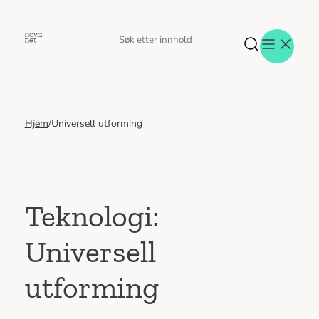
Hopp
til
Søk
Søk
innhold
etter
Hjem
/
Universell utforming
Aktuelt
Eventer
Tjenester
Referanser
Menneskene
Teknologi:
Om oss
Universell
Jobb hos oss
Kontakt oss
utforming