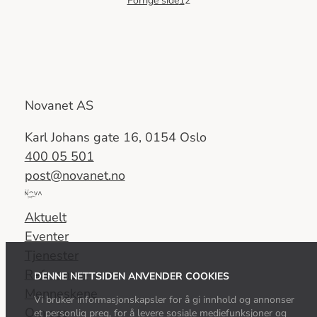
Forrige side
1
2
Novanet AS
Karl Johans gate 16, 0154 Oslo
400 05 501
post@novanet.no
Del
av
Aktuelt
Nova
Eventer
Consulting
Tjenester
Group
Referanser
DENNE NETTSIDEN ANVENDER COOKIES
Menneskene
Vi bruker informasjonskapsler for å gi innhold og annonser
Om oss
et personlig preg, for å levere sosiale mediefunksjoner og