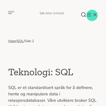
Hopp
til
Søk
Søk
innhold
etter
Hjem
/
SQL
/
Side 2
Aktuelt
Eventer
Tjenester
Referanser
Menneskene
Teknologi:
SQL
Om oss
Jobb hos oss
Kontakt oss
SQL er et standardisert språk for å definere,
hente og manipulere data i
relasjonsdatabaser. Våre utviklere bruker SQL