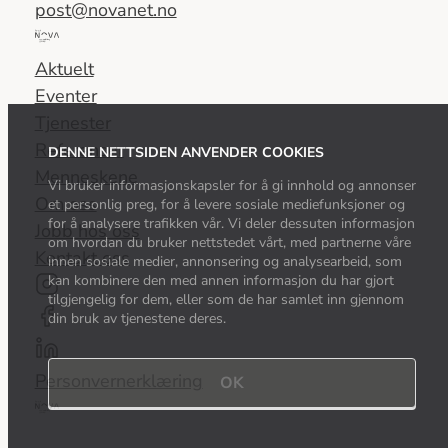
post@novanet.no
Del
av
Aktuelt
Nova
Eventer
Consulting
Tjenester
Group
Referanser
DENNE NETTSIDEN ANVENDER COOKIES
Menneskene
Vi bruker informasjonskapsler for å gi innhold og annonser
Om oss
et personlig preg, for å levere sosiale mediefunksjoner og
for å analysere trafikken vår. Vi deler dessuten informasjon
Jobb hos oss
om hvordan du bruker nettstedet vårt, med partnerne våre
Kontakt oss
innen sosiale medier, annonsering og analysearbeid, som
kan kombinere den med annen informasjon du har gjort
tilgjengelig for dem, eller som de har samlet inn gjennom
din bruk av tjenestene deres.
Personvernerklæring
OK
Del
av