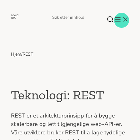
Hopp
til
Søk
Søk
innhold
etter
Hjem
/
REST
Aktuelt
Eventer
Tjenester
Referanser
Menneskene
Teknologi:
REST
Om oss
Jobb hos oss
Kontakt oss
REST er et arkitekturprinsipp for å bygge
skalerbare og lett tilgjengelige web-API-er.
Våre utviklere bruker REST til å lage tydelige