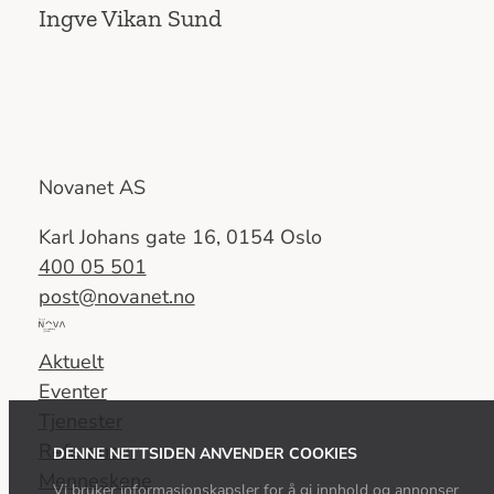
Ingve Vikan Sund
Novanet AS
Karl Johans gate 16, 0154 Oslo
400 05 501
post@novanet.no
Del
av
Aktuelt
Nova
Eventer
Consulting
Tjenester
Group
Referanser
DENNE NETTSIDEN ANVENDER COOKIES
Menneskene
Vi bruker informasjonskapsler for å gi innhold og annonser