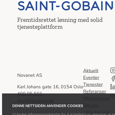
Fremtidsrettet løsning med solid
tjenesteplattform
Aktuelt
Novanet AS
Eventer
Tjenester
Karl Johans gate 16, 0154 Oslo
Referanser
400 05 501
Pe
Menneskene
post@novanet.no
Om oss
DENNE NETTSIDEN ANVENDER COOKIES
Del
Jobb hos oss
av
Vi bruker informasjonskapsler for å gi innhold og annonser et per