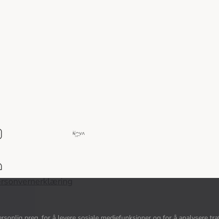
Del
av
Nova
Consulting
rsonvernerklæring
Group
sonlig preg, for å levere sosiale mediefunksjoner og for å analysere traf