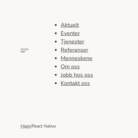
Hopp
til
innhold
Aktuelt
Eventer
Tjenester
Referanser
Menneskene
Om oss
Jobb hos oss
Kontakt oss
Hjem
/
React Native