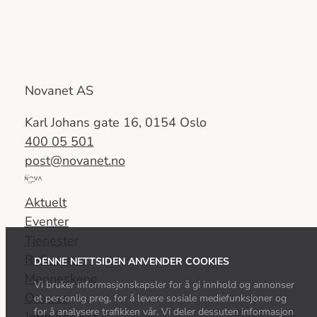
Novanet AS
Karl Johans gate 16, 0154 Oslo
400 05 501
post@novanet.no
Del
av
Aktuelt
Nova
Eventer
Consulting
Tjenester
Group
Referanser
DENNE NETTSIDEN ANVENDER COOKIES
Menneskene
Vi bruker informasjonskapsler for å gi innhold og annonser
Om oss
et personlig preg, for å levere sosiale mediefunksjoner og
for å analysere trafikken vår. Vi deler dessuten informasjon
Jobb hos oss