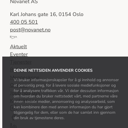
Novanet AS
Karl Johans gate 16, 0154 Oslo
400 05 501
post@novanet.no
Del
av
Aktuelt
Nova
Eventer
Consulting
Tjenester
Group
Referanser
DENNE NETTSIDEN ANVENDER COOKIES
Menneskene
Vi bruker informasjonskapsler for å gi innhold og annonser
Om oss
et personlig preg, for å levere sosiale mediefunksjoner og
for å analysere trafikken vår. Vi deler dessuten informasjon
Jobb hos oss
om hvordan du bruker nettstedet vårt, med partnerne våre
Kontakt oss
innen sosiale medier, annonsering og analysearbeid, som
kan kombinere den med annen informasjon du har gjort
tilgjengelig for dem, eller som de har samlet inn gjennom
din bruk av tjenestene deres.