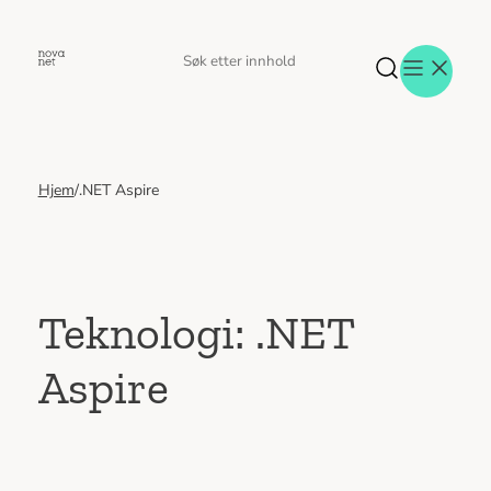
Hopp
til
Søk
Søk
innhold
etter
Hjem
/
.NET Aspire
Aktuelt
Eventer
Tjenester
Referanser
Menneskene
Teknologi:
.NET
Om oss
Aspire
Jobb hos oss
Kontakt oss