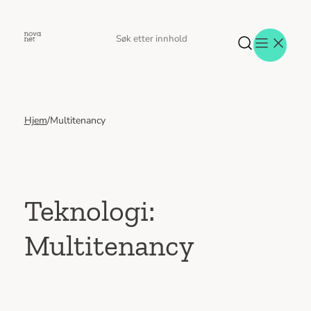
Hopp
til
Søk
Søk
innhold
etter
Hjem
/
Multitenancy
Aktuelt
Eventer
Tjenester
Referanser
Menneskene
Teknologi:
Om oss
Multitenancy
Jobb hos oss
Kontakt oss