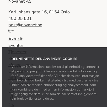
Novanet AS
Karl Johans gate 16, 0154 Oslo
400 05 501
post@novanet.no
Del
av
Aktuelt
Nova
Eventer
Consulting
Tjenester
Group
Referanser
DENNE NETTSIDEN ANVENDER COOKIES
Menneskene
Vi bruker informasjonskapsler for å gi innhold og annonser
Om oss
et personlig preg, for å levere sosiale mediefunksjoner og
for å analysere trafikken vår. Vi deler dessuten informasjon
Jobb hos oss
om hvordan du bruker nettstedet vårt, med partnerne våre
Kontakt oss
innen sosiale medier, annonsering og analysearbeid, som
kan kombinere den med annen informasjon du har gjort
tilgjengelig for dem, eller som de har samlet inn gjennom
din bruk av tjenestene deres.