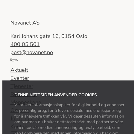
Novanet AS
Karl Johans gate 16, 0154 Oslo
400 05 501
post@novanet.no
Del
av
Aktuelt
Nova
Eventer
Consulting
Tjenester
Group
Referanser
DENNE NETTSIDEN ANVENDER COOKIES
Menneskene
Vi bruker informasjonskapsler for å gi innhold og annonser
Om oss
et personlig preg, for å levere sosiale mediefunksjoner og
for å analysere trafikken vår. Vi deler dessuten informasjon
Jobb hos oss
om hvordan du bruker nettstedet vårt, med partnerne våre
Kontakt oss
innen sosiale medier, annonsering og analysearbeid, som
kan kombinere den med annen informasjon du har gjort