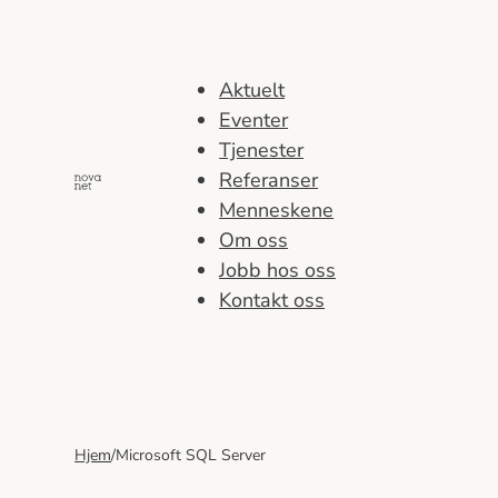
Hopp
til
innhold
Aktuelt
Eventer
Tjenester
Referanser
Menneskene
Om oss
Jobb hos oss
Kontakt oss
Hjem
/
Microsoft SQL Server