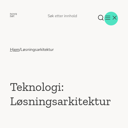
Hopp
til
Søk
Søk
innhold
etter
Hjem
/
Løsningsarkitektur
Aktuelt
Eventer
Tjenester
Referanser
Menneskene
Teknologi:
Om oss
Løsningsarkitektur
Jobb hos oss
Kontakt oss