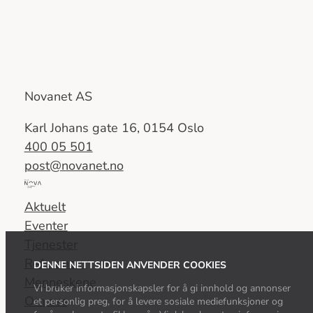
Novanet AS
Karl Johans gate 16, 0154 Oslo
400 05 501
post@novanet.no
Del
av
Aktuelt
Nova
Eventer
Consulting
Tjenester
Group
Referanser
DENNE NETTSIDEN ANVENDER COOKIES
Menneskene
Vi bruker informasjonskapsler for å gi innhold og annonser
Om oss
et personlig preg, for å levere sosiale mediefunksjoner og