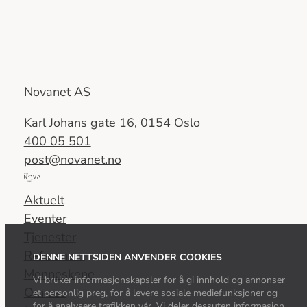
Novanet AS
Karl Johans gate 16, 0154 Oslo
400 05 501
post@novanet.no
Del
av
Aktuelt
Nova
Eventer
Consulting
Tjenester
Group
Referanser
DENNE NETTSIDEN ANVENDER COOKIES
Menneskene
Vi bruker informasjonskapsler for å gi innhold og annonser
Om oss
et personlig preg, for å levere sosiale mediefunksjoner og
for å analysere trafikken vår. Vi deler dessuten informasjon