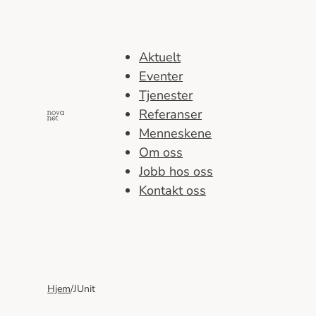
Hopp
til
innhold
Aktuelt
Eventer
Tjenester
Referanser
Menneskene
Om oss
Jobb hos oss
Kontakt oss
Hjem
/
JUnit