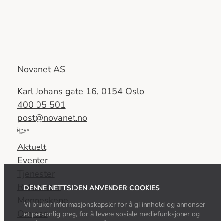
Novanet AS
Karl Johans gate 16, 0154 Oslo
400 05 501
post@novanet.no
Del
av
Aktuelt
Nova
Eventer
Consulting
Tjenester
Group
Referanser
DENNE NETTSIDEN ANVENDER COOKIES
Menneskene
Vi bruker informasjonskapsler for å gi innhold og annonser
Om oss
et personlig preg, for å levere sosiale mediefunksjoner og