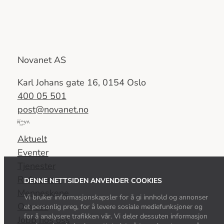
Novanet AS
Karl Johans gate 16, 0154 Oslo
400 05 501
post@novanet.no
Del
av
Aktuelt
Nova
Eventer
Consulting
Tjenester
Group
Referanser
DENNE NETTSIDEN ANVENDER COOKIES
Menneskene
Vi bruker informasjonskapsler for å gi innhold og annonser
Om oss
et personlig preg, for å levere sosiale mediefunksjoner og
for å analysere trafikken vår. Vi deler dessuten informasjon
Jobb hos oss