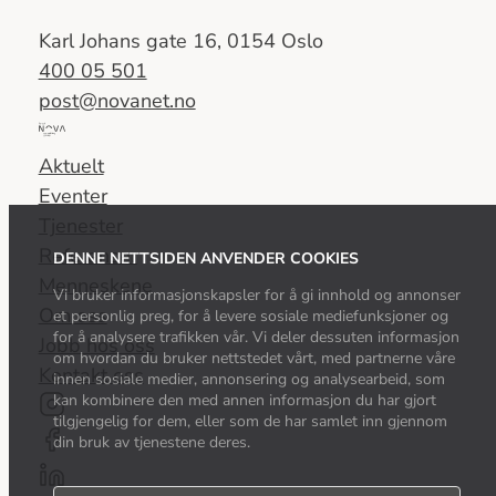
Karl Johans gate 16, 0154 Oslo
400 05 501
post@novanet.no
Del
av
Aktuelt
Nova
Eventer
Consulting
Tjenester
Group
Referanser
DENNE NETTSIDEN ANVENDER COOKIES
Menneskene
Vi bruker informasjonskapsler for å gi innhold og annonser
Om oss
et personlig preg, for å levere sosiale mediefunksjoner og
for å analysere trafikken vår. Vi deler dessuten informasjon
Jobb hos oss
om hvordan du bruker nettstedet vårt, med partnerne våre
Kontakt oss
innen sosiale medier, annonsering og analysearbeid, som
kan kombinere den med annen informasjon du har gjort
tilgjengelig for dem, eller som de har samlet inn gjennom
din bruk av tjenestene deres.