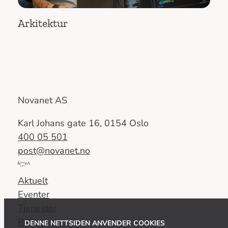
Arkitektur
Novanet AS
Karl Johans gate 16, 0154 Oslo
400 05 501
post@novanet.no
Del
av
Aktuelt
Nova
Eventer
Consulting
Tjenester
Group
Referanser
DENNE NETTSIDEN ANVENDER COOKIES