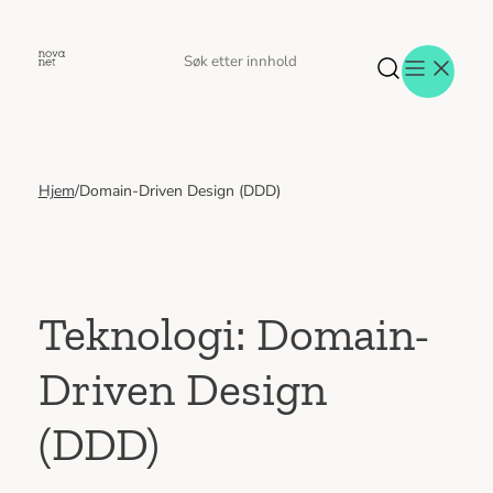
Hopp
til
Søk
Søk
innhold
etter
Hjem
/
Domain-Driven Design (DDD)
Aktuelt
Eventer
Tjenester
Referanser
Menneskene
Teknologi:
Domain-
Om oss
Driven Design
Jobb hos oss
Kontakt oss
(DDD)