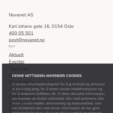
Novanet AS
Karl Johans gate 16, 0154 Oslo
400 05 501
post@novanet.no
Del
av
Aktuelt
Nova
Eventer
Consulting
Tjenester
Group
Referanser
DENNE NETTSIDEN ANVENDER COOKIES
Menneskene
Vi bruker informasjonskapsler for å gi innhold og annonser
Om oss
et personlig preg, for å levere sosiale mediefunksjoner og
for å analysere trafikken vår. Vi deler dessuten informasjon
Jobb hos oss
om hvordan du bruker nettstedet vårt, med partnerne våre
Kontakt oss
innen sosiale medier, annonsering og analysearbeid, som
kan kombinere den med annen informasjon du har gjort
tilgjengelig for dem, eller som de har samlet inn gjennom