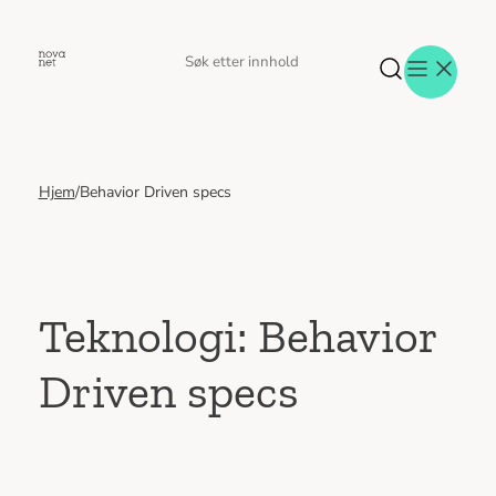
Hopp
til
Søk
Søk
innhold
etter
Hjem
/
Behavior Driven specs
Aktuelt
Eventer
Tjenester
Referanser
Menneskene
Teknologi:
Behavior
Om oss
Driven specs
Jobb hos oss
Kontakt oss