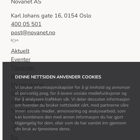
Novanet AS
Karl Johans gate 16, 0154 Oslo
400 05 501
post@novanet.no
Del
av
Aktuelt
Nova
Eventer
Consulting
Tjenester
Group
Referanser
DENNE NETTSIDEN ANVENDER COOKIES
Menneskene
Vi bruker informasjonskapsler for å gi innhold og annonser
Om oss
et personlig preg, for å levere sosiale mediefunksjoner og
for å analysere trafikken vår. Vi deler dessuten informasjon
Jobb hos oss
om hvordan du bruker nettstedet vårt, med partnerne våre
Kontakt oss
innen sosiale medier, annonsering og analysearbeid, som
kan kombinere den med annen informasjon du har gjort
tilgjengelig for dem, eller som de har samlet inn gjennom
din bruk av tjenestene deres.