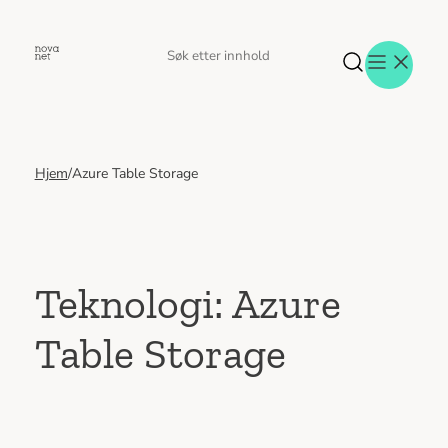
Hopp
til
Søk
Søk
innhold
etter
Hjem
/
Azure Table Storage
Aktuelt
Eventer
Tjenester
Referanser
Menneskene
Teknologi:
Azure
Om oss
Table Storage
Jobb hos oss
Kontakt oss