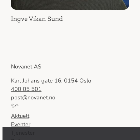
Ingve Vikan Sund
Novanet AS
Karl Johans gate 16, 0154 Oslo
400 05 501
post@novanet.no
Del
av
Aktuelt
Nova
Eventer
Consulting
Tjenester
Group