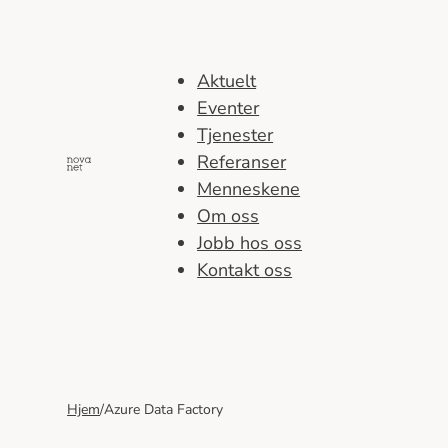
Hopp
til
innhold
Aktuelt
Eventer
Tjenester
Referanser
Menneskene
Om oss
Jobb hos oss
Kontakt oss
Hjem
/
Azure Data Factory