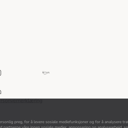
Del
av
Nova
Consulting
rsonvernerklæring
Group
sonlig preg, for å levere sosiale mediefunksjoner og for å analysere traf
d partnerne våre innen sosiale medier, annonsering og analysearbeid, 